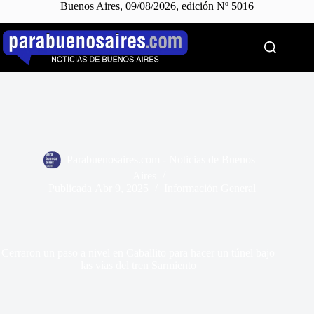
Buenos Aires, 09/08/2026, edición Nº 5016
Saltar
al
contenido
Parabuenosaires.com - Noticias de Buenos
Aires
Publicada
Abr 9, 2025
Información General
Cerraron un paso a nivel en Caballito para hacer un túnel bajo
las vías del tren Sarmiento