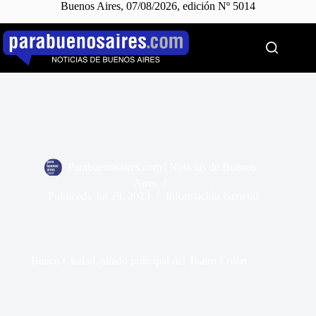
Buenos Aires, 07/08/2026, edición Nº 5014
Saltar
al
contenido
Parabuenosaires.com | Noticias de Buenos
Aires
Publicada
Jul 29, 2023
Información General
Banco Ciudad, aliado principal del Teatro Colón