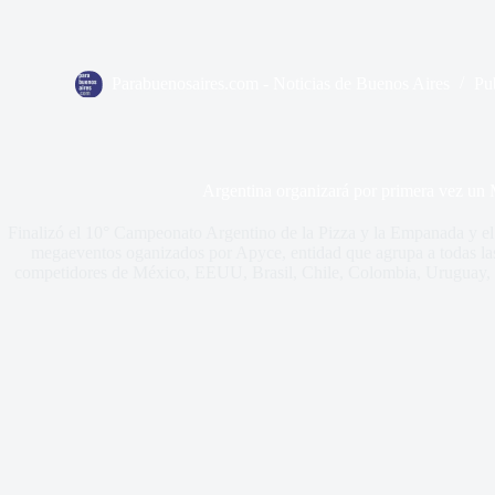
Parabuenosaires.com - Noticias de Buenos Aires
Pu
Argentina organizará por primera vez un 
Finalizó el 10° Campeonato Argentino de la Pizza y la Empanada y e
megaeventos oganizados por Apyce, entidad que agrupa a todas las
competidores de México, EEUU, Brasil, Chile, Colombia, Uruguay, P