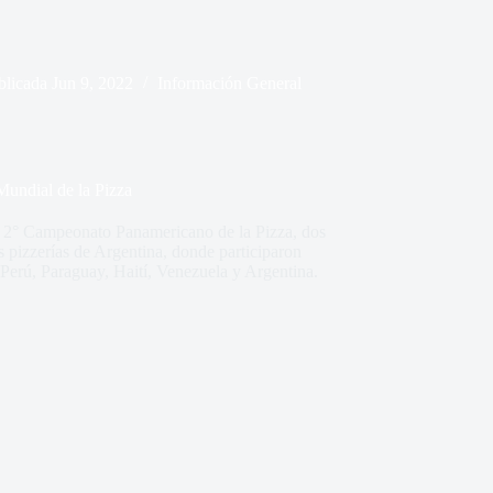
blicada
Jun 9, 2022
Información General
Mundial de la Pizza
l 2° Campeonato Panamericano de la Pizza, dos
 pizzerías de Argentina, donde participaron
erú, Paraguay, Haití, Venezuela y Argentina.