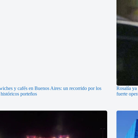
iches y cafés en Buenos Aires: un recorrido por los
Rosalía ya 
 históricos porteños
fuerte oper