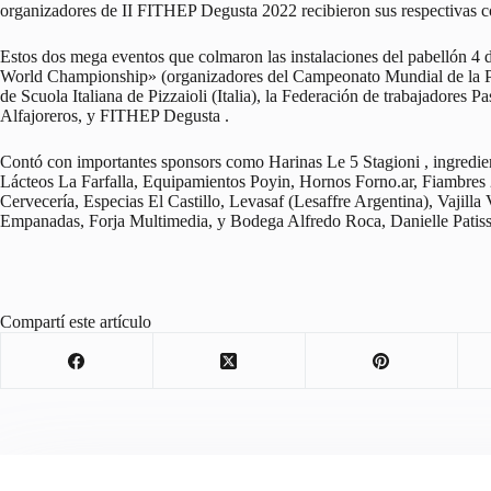
organizadores de II FITHEP Degusta 2022 recibieron sus respectivas c
Estos dos mega eventos que colmaron las instalaciones del pabellón 4 
World Championship» (organizadores del Campeonato Mundial de la Piz
de Scuola Italiana de Pizzaioli (Italia), la Federación de trabajadores P
Alfajoreros, y FITHEP Degusta .
Contó con importantes sponsors como Harinas Le 5 Stagioni , ingred
Lácteos La Farfalla, Equipamientos Poyin, Hornos Forno.ar, Fiambres
Cervecería, Especias El Castillo, Levasaf (Lesaffre Argentina), Vajill
Empanadas, Forja Multimedia, y Bodega Alfredo Roca, Danielle Patisser
Compartí este artículo