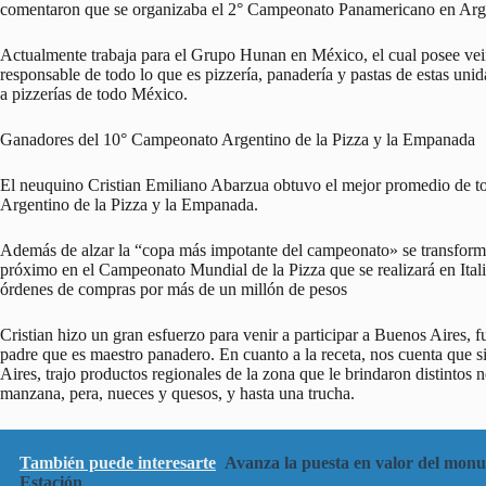
comentaron que se organizaba el 2° Campeonato Panamericano en Argen
Actualmente trabaja para el Grupo Hunan en México, el cual posee veint
responsable de todo lo que es pizzería, panadería y pastas de estas u
a pizzerías de todo México.
Ganadores del 10° Campeonato Argentino de la Pizza y la Empanada
El neuquino Cristian Emiliano Abarzua obtuvo el mejor promedio de to
Argentino de la Pizza y la Empanada.
Además de alzar la “copa más impotante del campeonato» se transfor
próximo en el Campeonato Mundial de la Pizza que se realizará en Ital
órdenes de compras por más de un millón de pesos
Cristian hizo un gran esfuerzo para venir a participar a Buenos Aires,
padre que es maestro panadero. En cuanto a la receta, nos cuenta que 
Aires, trajo productos regionales de la zona que le brindaron distintos
manzana, pera, nueces y quesos, y hasta una trucha.
También puede interesarte
Avanza la puesta en valor del monum
Estación