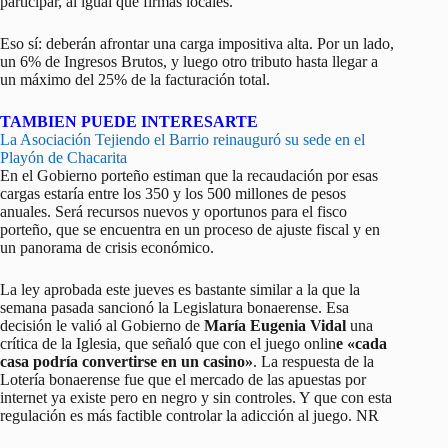
participar, al igual que firmas locales.
Eso sí: deberán afrontar una carga impositiva alta. Por un lado,
un 6% de Ingresos Brutos, y luego otro tributo hasta llegar a
un máximo del 25% de la facturación total.
TAMBIEN PUEDE INTERESARTE
La Asociación Tejiendo el Barrio reinauguró su sede en el
Playón de Chacarita
En el Gobierno porteño estiman que la recaudación por esas
cargas estaría entre los 350 y los 500 millones de pesos
anuales. Será recursos nuevos y oportunos para el fisco
porteño, que se encuentra en un proceso de ajuste fiscal y en
un panorama de crisis económico.
La ley aprobada este jueves es bastante similar a la que la
semana pasada sancionó la Legislatura bonaerense. Esa
decisión le valió al Gobierno de
María Eugenia Vidal
una
crítica de la Iglesia, que señaló que con el juego onlin
e «cada
casa podría convertirse en un casino»
. La respuesta de la
Lotería bonaerense fue que el mercado de las apuestas por
internet ya existe pero en negro y sin controles. Y que con esta
regulación es más factible controlar la adicción al juego. NR