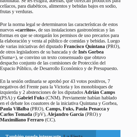
habilitada. Se les exigirá, además, que ofrezcan productos para
celíacos, para diabéticos, alimentos y bebidas bajos en sodio,
frutas y verduras.
Por la norma legal se determinaron las características de estos
nuevos
«carritos»
, de sus instalaciones gastronómicas y las
formas en que se otorgarán los permisos de uso precarios para
la elaboración y venta al público de comidas y bebidas. Luego
de varias iniciativas del diputado
Francisco Quintana
(PRO),
de otros legisladores de su bancada y de
Inés Gorbea
(Suma+), se convino un texto consensuado que obtuvo
despacho conjunto de las comisiones de Protección del
Espacio Público, de Desarrollo Económico y de Presupuesto.
En la sesión ordinaria se aprobó por 43 votos positivos, 7
negativos del Frente para la Victoria y los monobloques de
izquierda y 2 abstenciones de los diputados
Adrián Camps
(PSA) y
Gabriel Fuks
(CNM). Previamente habían hablado
en el debate los coautores de la iniciativa Quintana y Gorbea,
Paula Villalba
(PRO),
Camps, Fuks, Paula Penacca y
Carlos Tomada
(FpV),
Alejandro García
(PRO) y
Maximiliano Ferraro
(CC).
También puede interesarte
La Fiesta