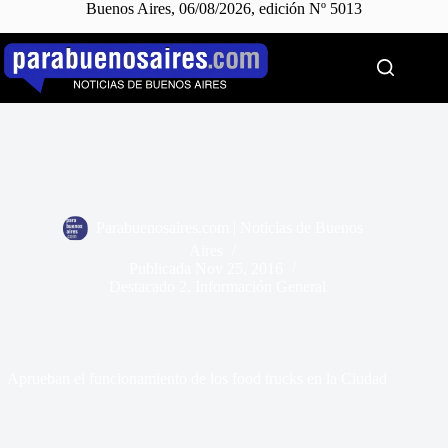
Buenos Aires, 06/08/2026, edición Nº 5013
Saltar
al
contenido
Parabuenosaires.com | Noticias de Buenos
Aires
Publicada
Nov 25, 2016
Destacado 2
,
Información General
Aprueban el funcionamiento de los food trucks en la Ciudad