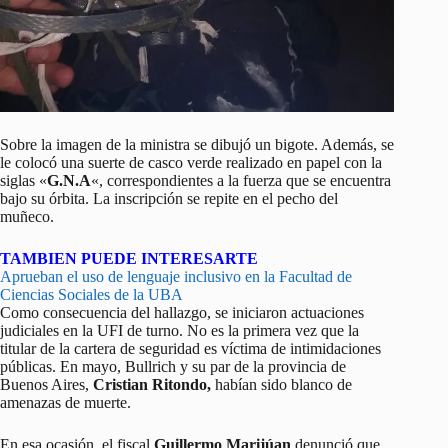
Sobre la imagen de la ministra se dibujó un bigote. Además, se
le colocó una suerte de casco verde realizado en papel con la
siglas «
G.N.A
«, correspondientes a la fuerza que se encuentra
bajo su órbita. La inscripción se repite en el pecho del
muñeco.
TAMBIEN PUEDE INTERESARTE
Aprueban el uso de lenguaje inclusivo en la Facultad de
Ciencias Sociales de la UBA
Como consecuencia del hallazgo, se iniciaron actuaciones
judiciales en la UFI de turno. No es la primera vez que la
titular de la cartera de seguridad es víctima de intimidaciones
públicas. En mayo, Bullrich y su par de la provincia de
Buenos Aires,
Cristian Ritondo,
habían sido blanco de
amenazas de muerte.
En esa ocasión, el fiscal
Guillermo Marijúan
denunció que