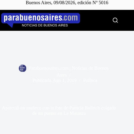
Buenos Aires, 09/08/2026, edición Nº 5016
Saltar
al
contenido
Parabuenosaires.com | Noticias de Buenos
Aires
Publicada
Ago 1, 2019
Política
Apareció un muñeco con la foto de Patricia Bullrich colgado
de un puente en La Matanza