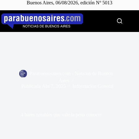
Buenos Aires, 06/08/2026, edición Nº 5013
Saltar
al
contenido
Parabuenosaires.com - Noticias de Buenos
Aires
Publicada
Abr 7, 2025
Información General
4 bares notables que vale la pena conocer