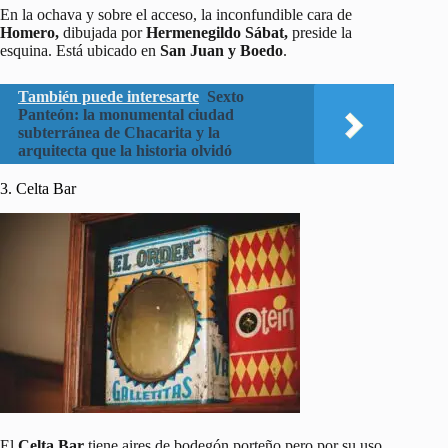
En la ochava y sobre el acceso, la inconfundible cara de
Homero,
dibujada por
Hermenegildo Sábat,
preside la
esquina. Está ubicado en
San Juan y Boedo
.
También puede interesarte
Sexto
Panteón: la monumental ciudad
subterránea de Chacarita y la
arquitecta que la historia olvidó
3. Celta Bar
El
Celta Bar
tiene aires de bodegón porteño pero por su uso