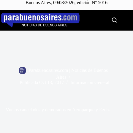
Buenos Aires, 09/08/2026, edición Nº 5016
Saltar
al
contenido
Parabuenosaires.com | Noticias de Buenos
Aires
Publicada
Oct 13, 2017
Información General
Vuelos cancelados y demorados en Aeroparque y Ezeiza