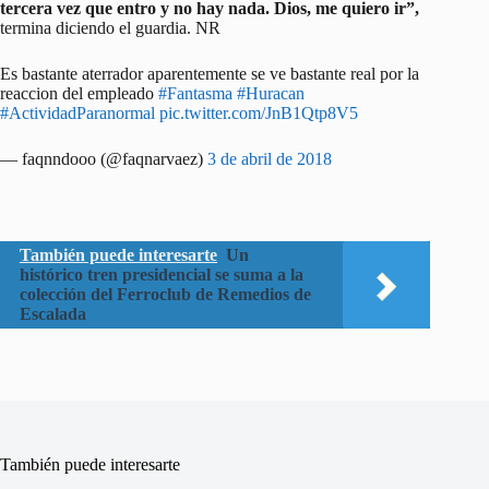
tercera vez que entro y no hay nada. Dios, me quiero ir”,
termina diciendo el guardia. NR
Es bastante aterrador aparentemente se ve bastante real por la
reaccion del empleado
#Fantasma
#Huracan
#ActividadParanormal
pic.twitter.com/JnB1Qtp8V5
— faqnndooo (@faqnarvaez)
3 de abril de 2018
También puede interesarte
Un
histórico tren presidencial se suma a la
colección del Ferroclub de Remedios de
Escalada
También puede interesarte