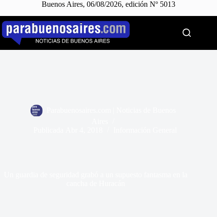
Buenos Aires, 06/08/2026, edición Nº 5013
Saltar
al
contenido
Parabuenosaires.com | Noticias de Buenos
Aires
Publicada
Abr 4, 2018
Información General
Un guardia de seguridad grabó a un supuesto fantasma en la
cancha de Huracán