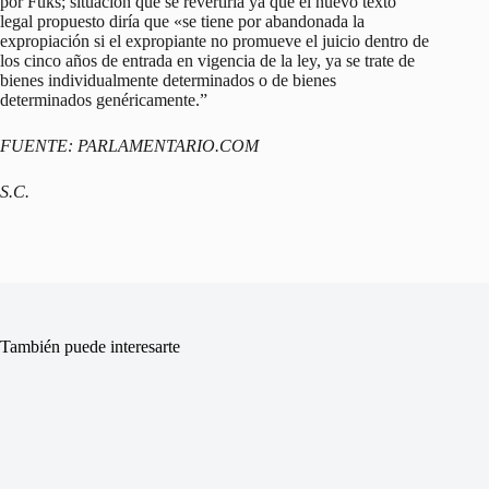
por Fuks; situación que se revertiría ya que el nuevo texto
legal propuesto diría que «se tiene por abandonada la
expropiación si el expropiante no promueve el juicio dentro de
los cinco años de entrada en vigencia de la ley, ya se trate de
bienes individualmente determinados o de bienes
determinados genéricamente.”
FUENTE: PARLAMENTARIO.COM
S.C.
También puede interesarte