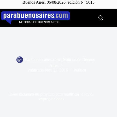
Buenos Aires, 06/08/2026, edición Nº 5013
Saltar
al
contenido
Parabuenosaires.com | Noticias de Buenos
Aires
Publicada
Nov 22, 2016
Política
Tiene dictamen un proyecto para modificar la ley de
expropiaciones