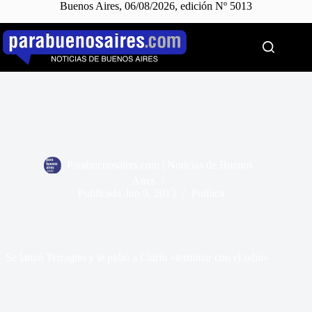
Buenos Aires, 06/08/2026, edición Nº 5013
Saltar
al
contenido
Parabuenosaires.com | Noticias de Buenos
Aires
Publicada
Jun 9, 2013
Política
Se lanzó Terragno y le pidió a Clarín «terminar con el odio»