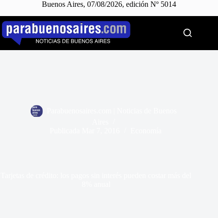
Buenos Aires, 07/08/2026, edición Nº 5014
Saltar
al
contenido
Parabuenosaires.com | Noticias de Buenos
Aires
Publicada
Mar 7, 2016
Economía
Tarjetas de crédito: los pagos sin interés pueden costar más del
8% anual