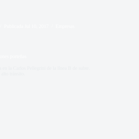
Publicada
Jul 10, 2017
Empresas
iones porteñas
 en la Carlos Pellegrini de la línea B de subte.
lto tránsito.