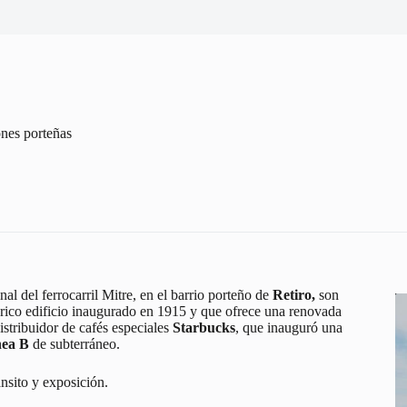
ones porteñas
l del ferrocarril Mitre, en el barrio porteño de
Retiro,
son
tórico edificio inaugurado en 1915 y que ofrece una renovada
istribuidor de cafés especiales
Starbucks
, que inauguró una
nea B
de subterráneo.
nsito y exposición.