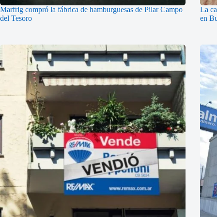
Marfrig compró la fábrica de hamburguesas de Pilar Campo
La ca
del Tesoro
en Bu