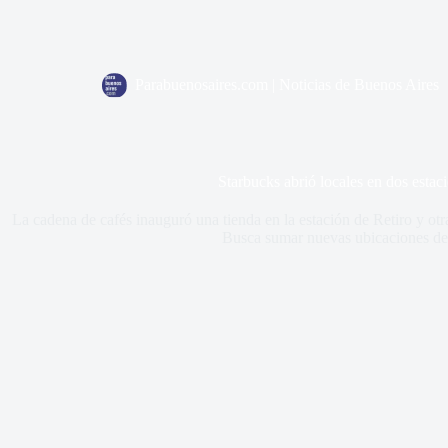
Parabuenosaires.com | Noticias de Buenos Aires
Starbucks abrió locales en dos estac
La cadena de cafés inauguró una tienda en la estación de Retiro y otra
Busca sumar nuevas ubicaciones de a