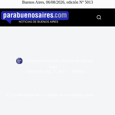
Buenos Aires, 06/08/2026, edición Nº 5013
Saltar
al
contenido
Parabuenosaires.com | Noticias de Buenos
Aires
Publicada
Sep 27, 2017
Política
El Senado debate hoy el regreso de los feriados puente