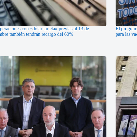
peraciones con «dólar tarjeta» previas al 13 de
El program
mbre también tendrán recargo del 60%
para las va