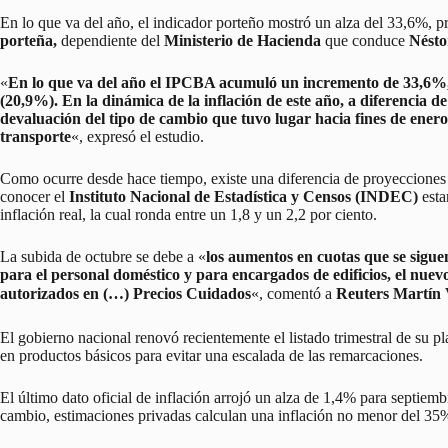
En lo que va del año, el indicador porteño mostró un alza del 33,6%, p
porteña,
dependiente del
Ministerio de Hacienda
que conduce
Nésto
«
En lo que va del año el
IPCBA
acumuló un incremento de 33,6%, 
(20,9%). En la dinámica de la inflación de este año, a diferencia 
devaluación del tipo de cambio que tuvo lugar hacia fines de enero y
transporte
«, expresó el estudio.
Como ocurre desde hace tiempo, existe una diferencia de proyecciones en
conocer el
Instituto Nacional de Estadística y Censos (INDEC)
esta
inflación real, la cual ronda entre un 1,8 y un 2,2 por ciento.
La subida de octubre se debe a «
los aumentos en cuotas que se sigue
para el personal doméstico y para encargados de edificios, el nuev
autorizados en (…) Precios Cuidados
«, comentó a
Reuters Martín 
El gobierno nacional renovó recientemente el listado trimestral de su pl
en productos básicos para evitar una escalada de las remarcaciones.
El último dato oficial de inflación arrojó un alza de 1,4% para septie
cambio, estimaciones privadas calculan una inflación no menor del 35