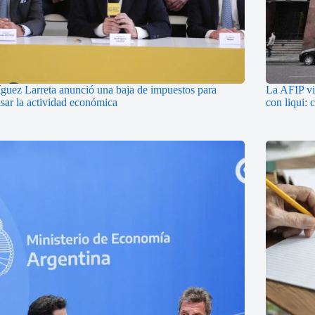
guez Larreta anunció una baja de impuestos para
La AFIP vi
sar la actividad económica
con liqui: 