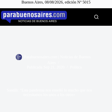
Buenos Aires, 08/08/2026, edición Nº 5015
Saltar
al
contenido
Parabuenosaires.com | Noticias de Buenos
Aires
Publicada
Sep 21, 2020
Política
Santilli: “Esta pandemia nos enseñó lo mucho que nos
necesitamos los unos a los otros»