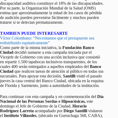
discapacidad auditiva constituye el 18% de las discapacidades.
Por su parte, la Organización Mundial de la Salud (OMS)
estima que aproximadamente la mitad de los casos de pérdida
de audición pueden prevenirse fácilmente y muchos pueden
tratarse si se detectan prematuramente.
TAMBIEN PUEDE INTERESARTE
Víctor Colombano: “Necesitamos que el presupuesto sea
redistribuido equitativamente”
Como parte de la misma iniciativa, la
Fundación Banco
Ciudad
decidió sumarse a esta campaña iniciada por el
Vicejefe de Gobierno con una acción inclusiva que consistió
en repartir 1.500 tapabocas inclusivos transparentes, de los
cuales 400 serán entregados a aquellos empleados del
Banco
Ciudad
que realicen tareas de atención al público en todas sus
sucursales. Para apoyar esta decisión,
Santilli
visitó el pasado
jueves la casa central del Banco Ciudad, ubicada en la esquina
de Florida y Sarmiento, junto a autoridades de la institución.
Para continuar con esta campaña y en conmemoración del
Día
Nacional de las Personas Sordas e Hipoacúsicas,
este
domingo el Jefe de Gobierno de la Ciudad,
Horacio
Rodríguez Larreta
acompañado por
Diego Santilli
visitaron
el
Instituto Villasoles
, (ubicado en Gurruchaga 568, CABA),