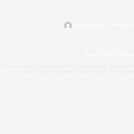
Planisys Soporte
Publicada
Sample post for video for
Lorem ipsum dolor sit amet, consectetur adipisicing elit, sed do eius
aliqua. Ut enim ad minim veniam, quis nostrud exercitation 