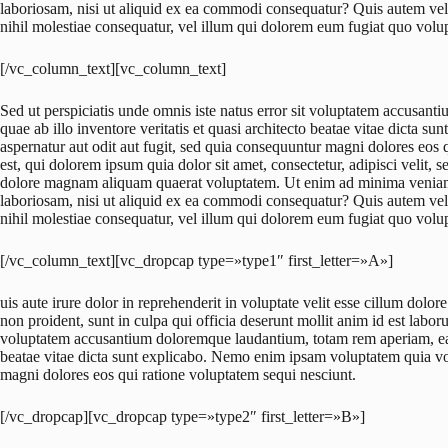
laboriosam, nisi ut aliquid ex ea commodi consequatur? Quis autem vel 
nihil molestiae consequatur, vel illum qui dolorem eum fugiat quo volupt
[/vc_column_text][vc_column_text]
Sed ut perspiciatis unde omnis iste natus error sit voluptatem accusa
quae ab illo inventore veritatis et quasi architecto beatae vitae dicta 
aspernatur aut odit aut fugit, sed quia consequuntur magni dolores eos
est, qui dolorem ipsum quia dolor sit amet, consectetur, adipisci velit
dolore magnam aliquam quaerat voluptatem. Ut enim ad minima veniam,
laboriosam, nisi ut aliquid ex ea commodi consequatur? Quis autem vel 
nihil molestiae consequatur, vel illum qui dolorem eum fugiat quo volupt
[/vc_column_text][vc_dropcap type=»type1″ first_letter=»A»]
uis aute irure dolor in reprehenderit in voluptate velit esse cillum dolor
non proident, sunt in culpa qui officia deserunt mollit anim id est laboru
voluptatem accusantium doloremque laudantium, totam rem aperiam, eaque
beatae vitae dicta sunt explicabo. Nemo enim ipsam voluptatem quia volu
magni dolores eos qui ratione voluptatem sequi nesciunt.
[/vc_dropcap][vc_dropcap type=»type2″ first_letter=»B»]