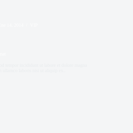
Ene 14, 2014
VIP
mat
mod tempor incididunt ut labore et dolore magna
ullamco laboris nisi ut aliquip ex..