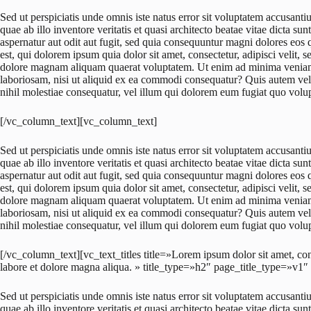
Sed ut perspiciatis unde omnis iste natus error sit voluptatem accusa
quae ab illo inventore veritatis et quasi architecto beatae vitae dicta 
aspernatur aut odit aut fugit, sed quia consequuntur magni dolores eos
est, qui dolorem ipsum quia dolor sit amet, consectetur, adipisci velit
dolore magnam aliquam quaerat voluptatem. Ut enim ad minima veniam,
laboriosam, nisi ut aliquid ex ea commodi consequatur? Quis autem vel 
nihil molestiae consequatur, vel illum qui dolorem eum fugiat quo volupt
[/vc_column_text][vc_column_text]
Sed ut perspiciatis unde omnis iste natus error sit voluptatem accusa
quae ab illo inventore veritatis et quasi architecto beatae vitae dicta 
aspernatur aut odit aut fugit, sed quia consequuntur magni dolores eos
est, qui dolorem ipsum quia dolor sit amet, consectetur, adipisci velit
dolore magnam aliquam quaerat voluptatem. Ut enim ad minima veniam,
laboriosam, nisi ut aliquid ex ea commodi consequatur? Quis autem vel 
nihil molestiae consequatur, vel illum qui dolorem eum fugiat quo volupt
[/vc_column_text][vc_text_titles title=»Lorem ipsum dolor sit amet, con
labore et dolore magna aliqua. » title_type=»h2″ page_title_type=»v1″ 
Sed ut perspiciatis unde omnis iste natus error sit voluptatem accusa
quae ab illo inventore veritatis et quasi architecto beatae vitae dicta 