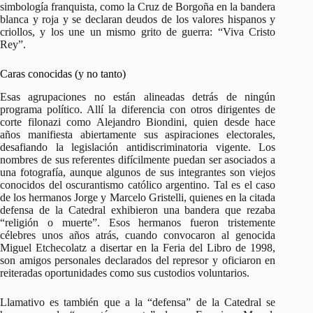
simbología franquista, como la Cruz de Borgoña en la bandera
blanca y roja y se declaran deudos de los valores hispanos y
criollos, y los une un mismo grito de guerra: “Viva Cristo
Rey”.
Caras conocidas (y no tanto)
Esas agrupaciones no están alineadas detrás de ningún
programa político. Allí la diferencia con otros dirigentes de
corte filonazi como Alejandro Biondini, quien desde hace
años manifiesta abiertamente sus aspiraciones electorales,
desafiando la legislación antidiscriminatoria vigente. Los
nombres de sus referentes difícilmente puedan ser asociados a
una fotografía, aunque algunos de sus integrantes son viejos
conocidos del oscurantismo católico argentino. Tal es el caso
de los hermanos Jorge y Marcelo Gristelli, quienes en la citada
defensa de la Catedral exhibieron una bandera que rezaba
“religión o muerte”. Esos hermanos fueron tristemente
célebres unos años atrás, cuando convocaron al genocida
Miguel Etchecolatz a disertar en la Feria del Libro de 1998,
son amigos personales declarados del represor y oficiaron en
reiteradas oportunidades como sus custodios voluntarios.
Llamativo es también que a la “defensa” de la Catedral se