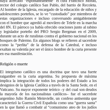
haya acercado “espontáneamente” el cura Francisco Morad,
rector del colegio católico San Pablo, del barrio de Recoleta.
Al hombre de la Iglesia, encargado de la educación de niños y
adolescentes porteños, se lo ve “custodiado” por miembros de
estas organizaciones e incluso conversando amigablemente
con el hombre que agredió al movilero de Telefe en la marcha
del 8N. El párroco ya había ofrecido oraciones junto al rabino
y legislador porteño del PRO Sergio Bergman en el 2009,
durante un acto de ruralistas contra el gobierno nacional en los
bosques de Palermo. En algunos blogs se refieren al sacerdote
como la “perlita” de la defensa de la Catedral, e incluso
exaltan su valentía por ser el único hombre de la curia presente
en esa manifestación.
Religión o muerte
El integrismo católico es una doctrina que tuvo una fuerte
raigambre en la curia argentina. Su propuesta de máxima
implica la integración de todos los poderes del Estado a los
designios de la Iglesia Católica a través de la Santa Sede, en el
Vaticano. Su mayor exponente teórico –y del cual son deudos
la mayoría de los nacionalistas católicos– fue el sacerdote
argentino Julio Ramón Meinvielle, un confeso antisemita que
caracterizó la Guerra Civil Española como una “guerra santa”
en la que llamó a combatir al “comunismo ateo de los judíos