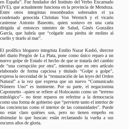
en España”. Fue fundador del Instituto del Verbo Encarnado
(IVE), que actualmente funciona en la provincia de Mendoza.
Entre otros integristas renombrados sobresalen el ya
condenado genocida Christian Von Wernich y el vicario
castrense Antonio Baseotto, quien sostuvo en una carta
dirigida al entonces ministro de Salud, Ginés González
García, que habría que “colgarle una piedra de molino al
cuello y tirarlo al mar”.
El prolífico bloguero integrista Emilio Nazar Kasbó, director
del diario Pregón de La Plata, pone como único reparo a un
nuevo golpe de Estado el hecho de que se trataría del cambio
de “una corrupción por otra”, mientras que en otro artículo
elaborado de forma capciosa y titulado “Golpe a golpe”,
expresa la necesidad de la “restauración de las leyes del Orden
Natural” a la vez que expresa que un nuevo “Comunicado
Número Uno” es inminente. Por su parte, el negacionista
Caponnetto –quien se refiere al Holocausto como un “terreno
mitológico”– no tiene reparos en referirse a la democracia
como una forma de gobierno que “pervierte tanto el interior de
las conciencias como el interior de las comunidades”. Puede
no estar claro quiénes son, pero no tienen empeño en
disimular lo que buscan: están reclamando la vuelta a sus
oscuros años de gloria.