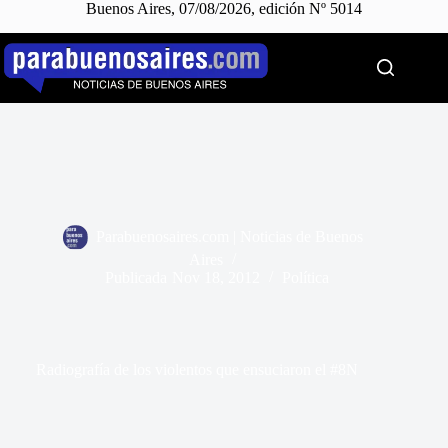
Buenos Aires, 07/08/2026, edición Nº 5014
Saltar
al
contenido
Parabuenosaires.com | Noticias de Buenos
Aires
Publicada
Nov 18, 2012
Política
Radiografía de los violentos que ensuciaron el #8N