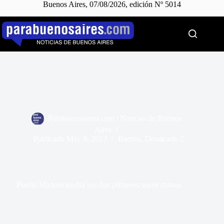
Buenos Aires, 07/08/2026, edición Nº 5014
Saltar
al
contenido
Parabuenosaires.com | Noticias de Buenos
Aires
Publicada
May 9, 2013
Barrios
,
Destacado 2
Puerto Madero tendrá sus dos primeros super chinos