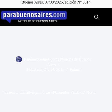
Buenos Aires, 07/08/2026, edición Nº 5014
Saltar
al
contenido
Parabuenosaires.com | Noticias de Buenos
Aires
Publicada
Dic 14, 2016
Política
Presentan iniciativa para crear el Corredor Verde del Norte