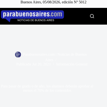
Buenos Aires, 05/08/2026, edición Nº 5012
Saltar
al
contenido
Parabuenosaires.com | Noticias de Buenos
Aires
Publicada
Jul 20, 2021
Información General
Para pasar de grado o de año, los alumnos deberán aprobar al
menos el 70% de los contenidos