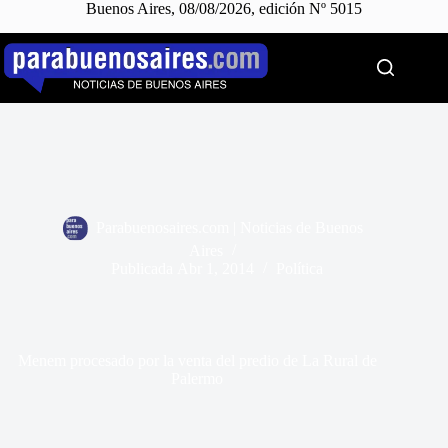
Buenos Aires, 08/08/2026, edición Nº 5015
Saltar
al
contenido
Parabuenosaires.com | Noticias de Buenos
Aires
Publicada
Abr 1, 2014
Política
Menem procesado por la venta del predio de La Rural de
Palermo