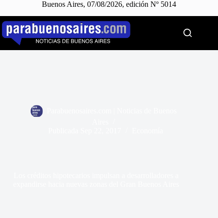
Buenos Aires, 07/08/2026, edición Nº 5014
Saltar
al
contenido
Parabuenosaires.com | Noticias de Buenos
Aires
Publicada
Sep 22, 2017
Economía
Los créditos hipotecarios impulsan a desarrolladores a
expandirse hacia nuevas zonas del Gran Buenos Aires