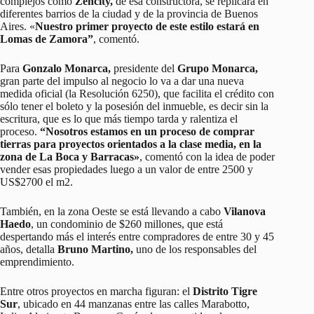
complejos como
Zencity,
de esa constructora, se replicará en
diferentes barrios de la ciudad y de la provincia de Buenos
Aires. «
Nuestro primer proyecto de este estilo estará en
Lomas de Zamora”
, comentó.
Para
Gonzalo Monarca,
presidente del
Grupo Monarca,
gran parte del impulso al negocio lo va a dar una nueva
medida oficial (la Resolución 6250), que facilita el crédito con
sólo tener el boleto y la posesión del inmueble, es decir sin la
escritura, que es lo que más tiempo tarda y ralentiza el
proceso.
“Nosotros estamos en un proceso de comprar
tierras para proyectos orientados a la clase media, en la
zona de La Boca y Barracas»
, comentó con la idea de poder
vender esas propiedades luego a un valor de entre 2500 y
US$2700 el m2.
También, en la zona Oeste se está llevando a cabo
Vilanova
Haedo
, un condominio de $260 millones, que está
despertando más el interés entre compradores de entre 30 y 45
años, detalla
Bruno Martino,
uno de los responsables del
emprendimiento.
Entre otros proyectos en marcha figuran: el
Distrito Tigre
Sur
, ubicado en 44 manzanas entre las calles Marabotto,