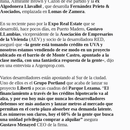
Italia, Almirante Brown y Cazón de ese partido y la
ex
Algodonera Llavallol
, que desarolla
Fernández Prieto &
Asociados,
emplazada en
Lomas de Zamora
.
En su reciente paso por la
Expo Real Estate
que se
desarrolló, hace pocos días, en Puerto Madero,
Gustavo
LLambias
, vicepresidente de la
Asociación de Empresarios
de la Vivienda
(AEV) y socio de la desarrolladora RED,
aseguró que «
la gente está tomando crédito en UVA y
nosotros estamos vendiendo de ese modo en un proyecto
ubicado en el barrio de de Monte Castro, apuntado a la
clase media, con una fantástica respuesta de la gente
«, dijo
en una entrevista a Argenprop.com.
Varios desarrolladores están apostando al Sur de la ciudad.
Uno de ellos es el
Grupo Portland
que acaba de lanzar su
proyecto
Liberti
a pocas cuadras del
Parque Lezama.
“
El
financiamiento a través de los créditos hipotecario va al
alza, y por eso hoy más que nunca los desarrolladores
debemos ser más audaces y lanzar metros al mercado que
permitan en el corto plazo absorber esa demanda latente.
Los números son claros, hoy el 60% de la gente que busca
una unidad privilegia comprar a alquilar”
asegura
Gustavo Menayed
CEO de la firma.