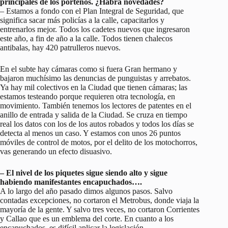
principales de los porteños. ¿Habrá novedades?
– Estamos a fondo con el Plan Integral de Seguridad, que
significa sacar más policías a la calle, capacitarlos y
entrenarlos mejor. Todos los cadetes nuevos que ingresaron
este año, a fin de año a la calle. Todos tienen chalecos
antibalas, hay 420 patrulleros nuevos.
En el subte hay cámaras como si fuera Gran hermano y
bajaron muchísimo las denuncias de punguistas y arrebatos.
Ya hay mil colectivos en la Ciudad que tienen cámaras; las
estamos testeando porque requieren otra tecnología, en
movimiento. También tenemos los lectores de patentes en el
anillo de entrada y salida de la Ciudad. Se cruza en tiempo
real los datos con los de los autos robados y todos los días se
detecta al menos un caso. Y estamos con unos 26 puntos
móviles de control de motos, por el delito de los motochorros,
vas generando un efecto disuasivo.
– El nivel de los piquetes sigue siendo alto y sigue
habiendo manifestantes encapuchados….
A lo largo del año pasado dimos algunos pasos. Salvo
contadas excepciones, no cortaron el Metrobus, donde viaja la
mayoría de la gente. Y salvo tres veces, no cortaron Corrientes
y Callao que es un emblema del corte. En cuanto a los
encapuchados, es difícil aplicar la legislación.