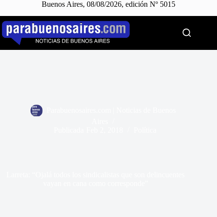
Buenos Aires, 08/08/2026, edición Nº 5015
Saltar
al
contenido
Parabuenosaires.com | Noticias de Buenos
Aires
Publicada
Feb 2, 2018
Política
Larreta: “Ojalá todos los sindicalistas que son delincuentes
vayan en cana como corresponde”