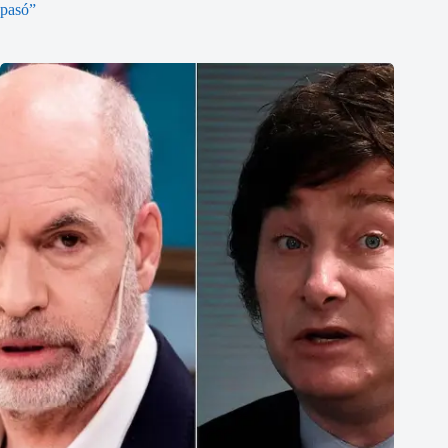
pasó”