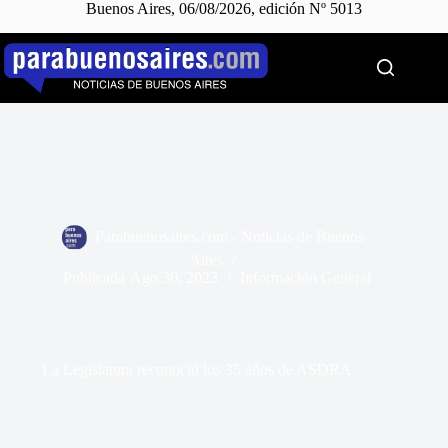
Buenos Aires, 06/08/2026, edición Nº 5013
Saltar
al
contenido
Parabuenosaires.com - Noticias de Buenos
Aires
Publicada
Ago 30, 2023
Información General
La Legislatura reconoció los 35 años de ASDRA