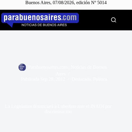
Buenos Aires, 07/08/2026, edición Nº 5014
Saltar
al
contenido
Parabuenosaires.com | Noticias de Buenos
Aires
Publicada
Sep 28, 2012
Destacada
,
Política
La Legislatura denunciará a Lubertino ante el INADI por
discriminación