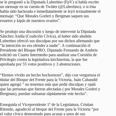
se le preguntó a la Diputada Lubertino (FpV) si había escrito
un mensaje en su cuenta de Twitter (@Lubertino), o si ésta
había sido hackeada e inmediatamente se leyó textualmente el
mensaje: “Que Morales Gorleri y Bergman saquen sus
rosarios y kipás de nuestros ovarios”.
Se produjo una discusión y luego de intervenir la Diputada
Sánchez Andía (Coalición Cívica), al haber sido aludida
Lubertino ofreció sus disculpas por sus dichos afirmando que
“la intención no era ofender a nadie”. A continuación el
Presidente del Bloque PRO, Diputado Fernando de Andreis
solicitó un Cuarto Intermedio para analizar una Cuestión de
Privilegio contra la legisladora kirchnerista, la que fue
aprobada por 55 votos positivos y 3 abstenciones.
“Hemos vivido un hecho bochornoso”, dijo con verguenza el
titular del Bloque del Frente para la Victoria, Juán Cabandié
quien agregó ” no tenemos más que pedir disculpas y ojalá
que las personas que fueron afectadas ( por Morales Gorleri y
Bergman), puedan subsanar rápidamente este hecho”.
Enseguida el Vicepresidente 1º de la Legislatura, Cristian
Ritondo, agradeció al bloque del Frente para la Victoria “por
el valor cívico demostrado para acusar a unos de sus