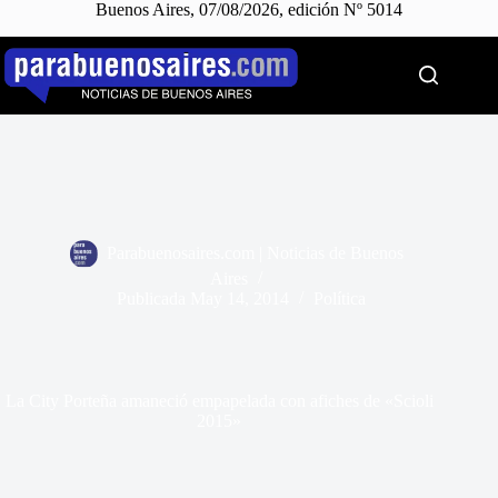
Buenos Aires, 07/08/2026, edición Nº 5014
Saltar
al
contenido
Parabuenosaires.com | Noticias de Buenos
Aires
Publicada
May 14, 2014
Política
La City Porteña amaneció empapelada con afiches de «Scioli
2015»