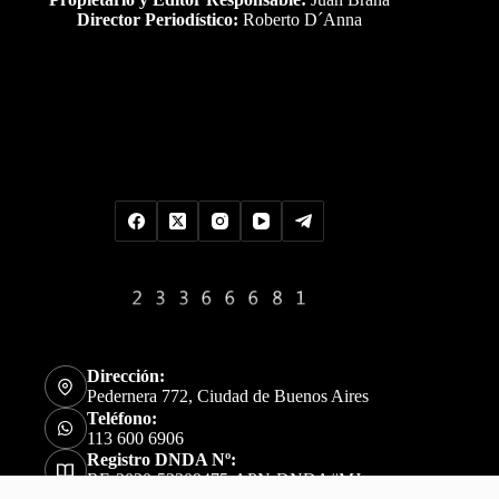
Director Periodístico:
Roberto D´Anna
Uds es el visitante Nro
Dirección:
Pedernera 772, Ciudad de Buenos Aires
Teléfono:
113 600 6906
Registro DNDA Nº:
RE-2020-52309475-APN-DNDA#MJ