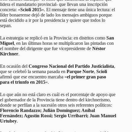
lidera el mandatario provincial- que llevan una inscripción
concreta: «
Scioli 2015
«. El mensaje tiene una única lectura: el
líder bonaerense dejó de lado los mensajes ambiguos porque
está decidido a ir por la presidencia y quiere que todos lo
sepan.
La estrategia se replicó en la Provincia: en distritos como
San
Miguel
, en las últimas horas se multiplicaron las pintadas con
el nombre del dirigente que fue vicepresidente de
Néstor
Kirchner
.
En ocasión del
Congreso Nacional del Partido Justicialista
,
que se celebró la semana pasada en
Parque Norte
,
Scioli
afirmó que ese encuentro marcaba «
el primer gran paso
para el triunfo en 2015
«.
Lo que aún no está claro es cuál es el porcentaje de apoyo que
el gobernador de la Provincia tiene dentro del kirchnerismo,
donde se perfilan a la sucesión otros seis referentes polìticos:
Florencio Randazzo; Julián Domínguez; Aníbal
Fernández; Agustín Rossi; Sergio Urribarri; Juan Manuel
Urtubey
.