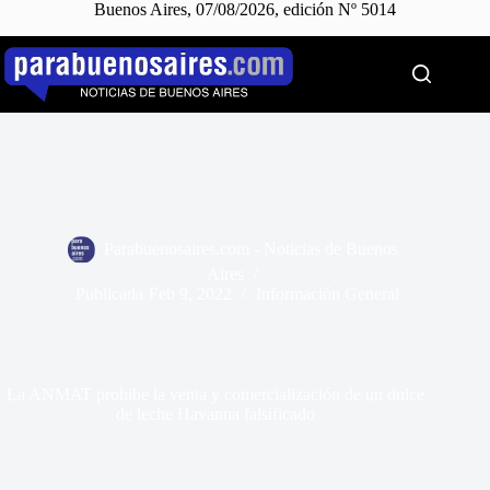
Buenos Aires, 07/08/2026, edición Nº 5014
Saltar
al
contenido
Parabuenosaires.com - Noticias de Buenos
Aires
Publicada
Feb 9, 2022
Información General
La ANMAT prohibe la venta y comercialización de un dulce
de leche Havanna falsificado