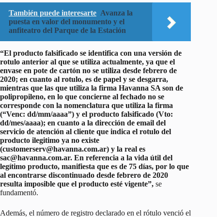
También puede interesarte
Avanza la
puesta en valor del monumento y el
anfiteatro del Parque de la Estación
“El producto falsificado se identifica con una versión de
rotulo anterior al que se utiliza actualmente, ya que el
envase en pote de cartón no se utiliza desde febrero de
2020; en cuanto al rotulo, es de papel y se desgarra,
mientras que las que utiliza la firma Havanna SA son de
polipropileno, en lo que concierne al fechado no se
corresponde con la nomenclatura que utiliza la firma
(“Venc: dd/mm/aaaa”) y el producto falsificado (Vto:
dd/mes/aaaa); en cuanto a la dirección de email del
servicio de atención al cliente que indica el rotulo del
producto ilegitimo ya no existe
(customerserv@havanna.com.ar) y la real es
sac@havanna.com.ar. En referencia a la vida útil del
legítimo producto, manifiesta que es de 75 días, por lo que
al encontrarse discontinuado desde febrero de 2020
resulta imposible que el producto esté vigente”,
se
fundamentó.
Además, el número de registro declarado en el rótulo venció el