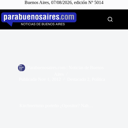
Buenos Aires, 07/08/2026, edición Nº 5014
Saltar
al
contenido
Parabuenosaires.com | Noticias de Buenos
Aires
Publicada
Nov 1, 2012
Destacado 2
,
Política
Kirchnerismo porteño ¿Opositor? Nah…