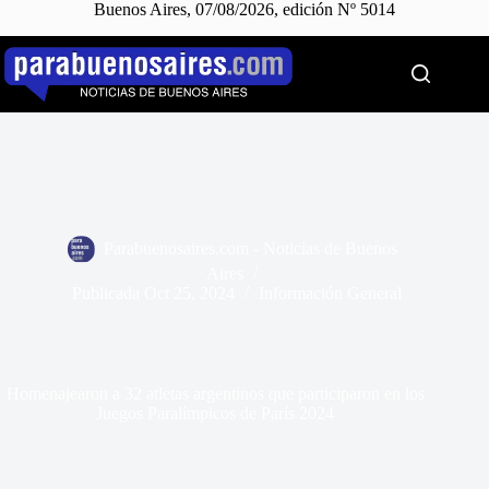
Buenos Aires, 07/08/2026, edición Nº 5014
Saltar
al
contenido
Parabuenosaires.com - Noticias de Buenos
Aires
Publicada
Oct 25, 2024
Información General
Homenajearon a 32 atletas argentinos que participaron en los
Juegos Paralímpicos de París 2024