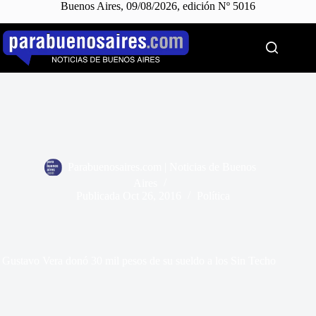
Buenos Aires, 09/08/2026, edición Nº 5016
Saltar
al
contenido
Parabuenosaires.com | Noticias de Buenos
Aires
Publicada
Oct 26, 2016
Política
Gustavo Vera donó 30 mil pesos de su sueldo a los Sin Techo