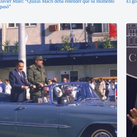
Javier Milei: “Quizás Macri deba entender que su momento
El go
pasó”