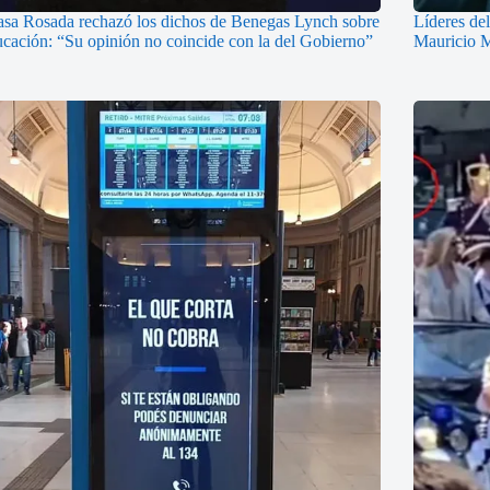
sa Rosada rechazó los dichos de Benegas Lynch sobre
Líderes de
ucación: “Su opinión no coincide con la del Gobierno”
Mauricio M