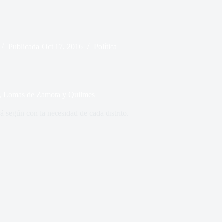
Publicada
Oct 17, 2016
Política
a, Lomas de Zamora y Quilmes
rá según con la necesidad de cada distrito.