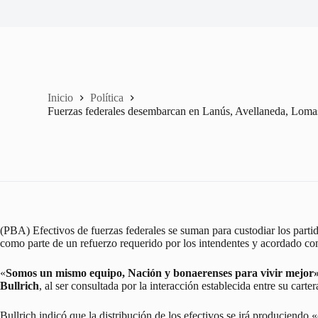
Inicio
Política
Fuerzas federales desembarcan en Lanús, Avellaneda, Lom
(PBA) Efectivos de fuerzas federales se suman para custodiar los parti
como parte de un refuerzo requerido por los intendentes y acordado con
«
Somos un mismo equipo, Nación y bonaerenses para vivir mejor»
Bullrich
, al ser consultada por la interacción establecida entre su carte
Bullrich indicó que la distribución de los efectivos se irá produciendo «