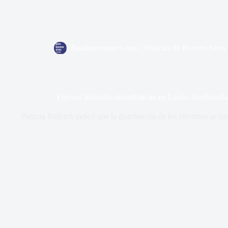
Parabuenosaires.com | Noticias de Buenos Aires
Fuerzas federales desembarcan en Lanús, Avellaned
Patricia Bullrich indicó que la distribución de los efectivos se ha