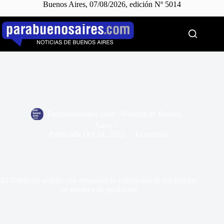
Buenos Aires, 07/08/2026, edición Nº 5014
Saltar
al
contenido
Parabuenosaires.com - Noticias de Buenos
Aires
Publicada
Oct 24, 2022
Economía
El Gobierno acordó con empresas la colocación de los precios
en envases de productos