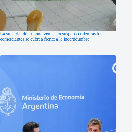
La suba del dólar pone ventas en suspenso mientras los
comerciantes se cubren frente a la incertidumbre