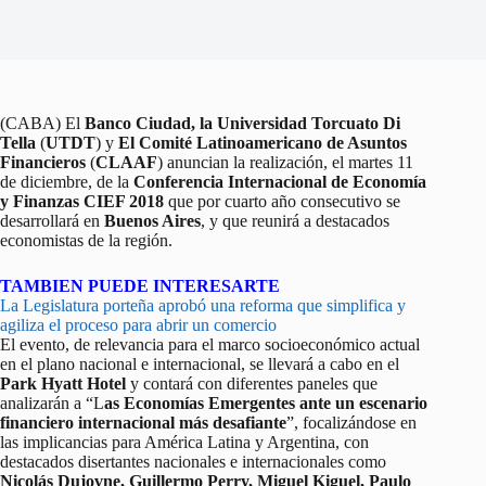
(CABA) El
Banco Ciudad, la Universidad Torcuato Di
Tella
(
UTDT
) y
El Comité Latinoamericano de Asuntos
Financieros
(
CLAAF
) anuncian la realización, el martes 11
de diciembre, de la
Conferencia Internacional de Economía
y Finanzas CIEF 2018
que por cuarto año consecutivo se
desarrollará en
Buenos Aires
, y que reunirá a destacados
economistas de la región.
TAMBIEN PUEDE INTERESARTE
La Legislatura porteña aprobó una reforma que simplifica y
agiliza el proceso para abrir un comercio
El evento, de relevancia para el marco socioeconómico actual
en el plano nacional e internacional, se llevará a cabo en el
Park Hyatt Hotel
y contará con diferentes paneles que
analizarán a “L
as Economías Emergentes ante un escenario
financiero internacional más desafiante
”, focalizándose en
las implicancias para América Latina y Argentina, con
destacados disertantes nacionales e internacionales como
Nicolás Dujovne, Guillermo Perry, Miguel Kiguel, Paulo