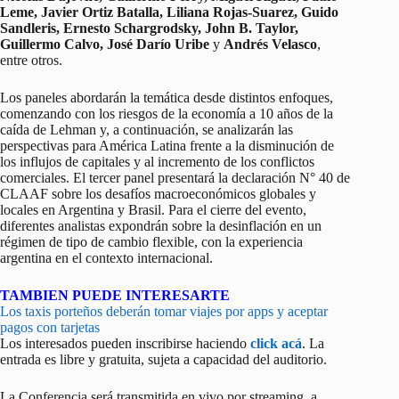
Leme, Javier Ortiz Batalla, Liliana Rojas-Suarez, Guido
Sandleris, Ernesto Schargrodsky, John B. Taylor,
Guillermo Calvo, José Darío Uribe
y
Andrés Velasco
,
entre otros.
Los paneles abordarán la temática desde distintos enfoques,
comenzando con los riesgos de la economía a 10 años de la
caída de Lehman y, a continuación, se analizarán las
perspectivas para América Latina frente a la disminución de
los influjos de capitales y al incremento de los conflictos
comerciales. El tercer panel presentará la declaración N° 40 de
CLAAF sobre los desafíos macroeconómicos globales y
locales en Argentina y Brasil. Para el cierre del evento,
diferentes analistas expondrán sobre la desinflación en un
régimen de tipo de cambio flexible, con la experiencia
argentina en el contexto internacional.
TAMBIEN PUEDE INTERESARTE
Los taxis porteños deberán tomar viajes por apps y aceptar
pagos con tarjetas
Los interesados pueden inscribirse haciendo
click acá
. La
entrada es libre y gratuita, sujeta a capacidad del auditorio.
La Conferencia será transmitida en vivo por streaming, a