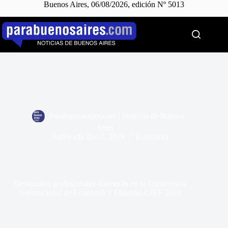
Buenos Aires, 06/08/2026, edición Nº 5013
Saltar
al
contenido
Parabuenosaires.com | Noticias de Buenos
Aires
Publicada
Dic 7, 2018
Economía
Destacados profesionales disertarán en la Conferencia
Internacional de Economía y Finanzas CIEF 2018