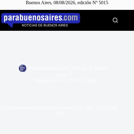
Buenos Aires, 08/08/2026, edición Nº 5015
Saltar
al
contenido
Parabuenosaires.com | Noticias de Buenos
Aires
Publicada
Oct 17, 2014
Salud
Científicamente comprobado: entrenar al aire libre te hace más
feliz