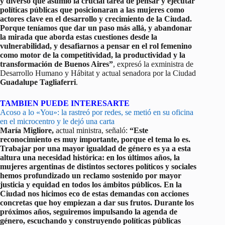
y diverso que asumió la crucial tarea de pensar y ejecutar
políticas públicas que posicionaran a las mujeres como
actores clave en el desarrollo y crecimiento de la Ciudad.
Porque teníamos que dar un paso más allá, y abandonar
la mirada que aborda estas cuestiones desde la
vulnerabilidad, y desafiarnos a pensar en el rol femenino
como motor de la competitividad, la productividad y la
transformación de Buenos Aires”
, expresó la exministra de
Desarrollo Humano y Hábitat y actual senadora por la Ciudad
Guadalupe Tagliaferri
.
TAMBIEN PUEDE INTERESARTE
Acoso a lo «You»: la rastreó por redes, se metió en su oficina
en el microcentro y le dejó una carta
María Migliore,
actual ministra, señaló:
“Este
reconocimiento es muy importante, porque el tema lo es.
Trabajar por una mayor igualdad de género es ya a esta
altura una necesidad histórica: en los últimos años, la
mujeres argentinas de distintos sectores políticos y sociales
hemos profundizado un reclamo sostenido por mayor
justicia y equidad en todos los ámbitos públicos. En la
Ciudad nos hicimos eco de estas demandas con acciones
concretas que hoy empiezan a dar sus frutos. Durante los
próximos años, seguiremos impulsando la agenda de
género, escuchando y construyendo políticas públicas