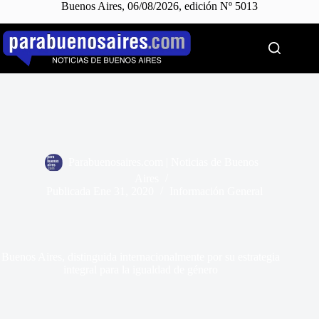
Buenos Aires, 06/08/2026, edición Nº 5013
Saltar
al
contenido
Parabuenosaires.com | Noticias de Buenos
Aires
Publicada
Ene 31, 2020
Información General
Buenos Aires, distinguida internacionalmente por su estrategia
integral para la igualdad de género