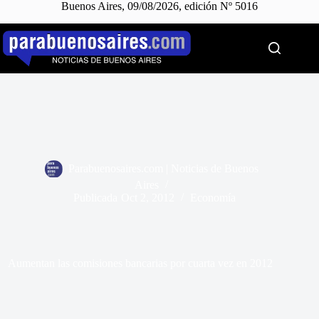
Buenos Aires, 09/08/2026, edición Nº 5016
Saltar
al
contenido
Parabuenosaires.com | Noticias de Buenos
Aires
Publicada
Oct 2, 2012
Economía
Aumentan las comisiones bancarias por cuarta vez en 2012