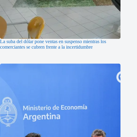
La suba del dólar pone ventas en suspenso mientras los
comerciantes se cubren frente a la incertidumbre