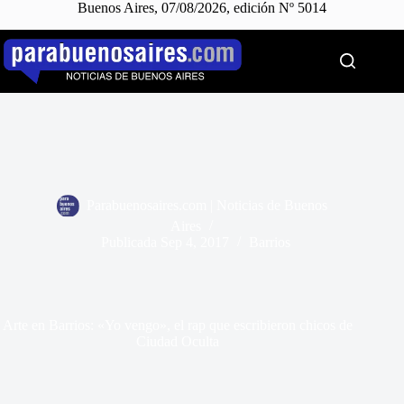
Buenos Aires, 07/08/2026, edición Nº 5014
Saltar
al
contenido
Parabuenosaires.com | Noticias de Buenos
Aires
Publicada
Sep 4, 2017
Barrios
Arte en Barrios: «Yo vengo», el rap que escribieron chicos de
Ciudad Oculta