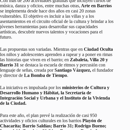
Con más de 200 actividades gratuitas que incluyen cursos de
música, danza y oficios, entre muchas otras,
Arte en Barrios
se implementa desde hace dos años en casi 20 zonas
vulnerables. El objetivo es incluir a las villas y a los
asentamientos en el circuito oficial de la cultura y brindar a los
jóvenes herramientas para desarrollar sus capacidades
artísticas, descubrir nuevos talentos y vocaciones para el
futuro.
Las propuestas son variadas. Mientras que en
Ciudad Oculta
los niños y adolescentes aprenden a rapear y a poner en rimas
las historias que viven en el barrio; en
Zabaleta, Villa 20 y
Barrio 31
se destaca la escuela de ritmos y percusión con
lenguaje de señas, creada por
Santiago Vázquez,
el fundador
y director de
La Bomba de Tiempo
.
La iniciativa es impulsada por los
ministerios de Cultura y
Desarrollo Humano y Hábitat, la Secretaría de
Integración Social y Urbana y el Instituto de la Vivienda
de la Ciudad.
Para este año, el plan prevé la realización de casi 950
actividades y oficios culturales en los barrios
Playón de
Chacarita; Barrio Saldías; Barrio 31; Rodrigo Bueno;