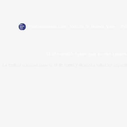
Parabuenosaires.com - Noticias de Buenos Aires
Pu
AGIP extendió el plazo para acceder a planes
La medida continúa hasta el 31 de enero y alcanza a todos los impuesto