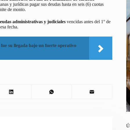
s y jurídicas pagar sus deudas hasta en seis (6) cuotas
ímite de monto.
eudas administrativas y judiciales
vencidas antes del 1° de
esa fecha.
 fue su llegada bajo un fuerte operativo
Ú