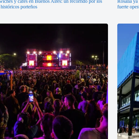
iches y cafés en Buenos Aires: un recorrido por los
Rosalía ya 
 históricos porteños
fuerte oper