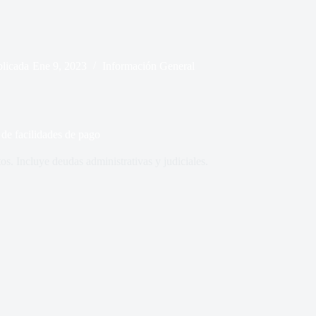
blicada
Ene 9, 2023
Información General
 de facilidades de pago
s. Incluye deudas administrativas y judiciales.