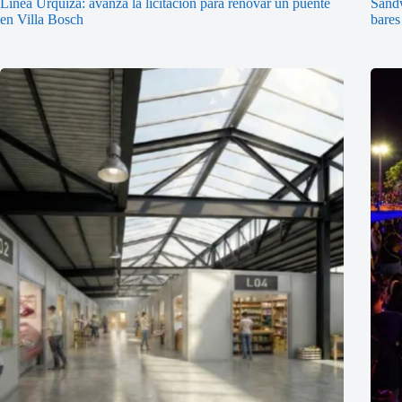
Línea Urquiza: avanza la licitación para renovar un puente
Sándw
en Villa Bosch
bares