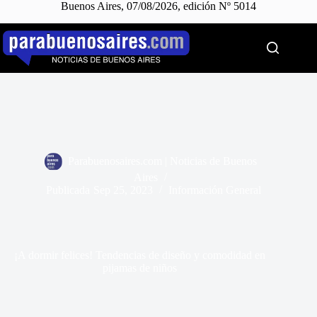
Buenos Aires, 07/08/2026, edición Nº 5014
Saltar
al
contenido
Parabuenosaires.com | Noticias de Buenos
Aires
Publicada
Sep 25, 2023
Información General
¡A dormir felices! Tendencias de diseño y comodidad en
pijamas de niños