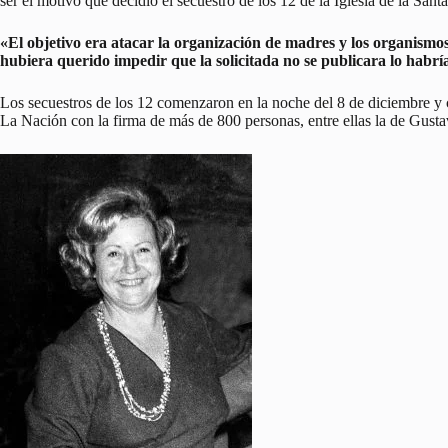
ser el motivo que decidió el secuestro de los 12 de la Iglesia de la Sant
«El objetivo era atacar la organización de madres y los organismos
hubiera querido impedir que la solicitada no se publicara lo habr
Los secuestros de los 12 comenzaron en la noche del 8 de diciembre y c
La Nación con la firma de más de 800 personas, entre ellas la de Gust