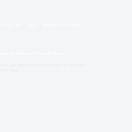
blicada
Dic 7, 2022
Información General
orazón de Madres de Plaza de Mayo
giosas que fueron sorprendidos por un operativo
edo Astiz.