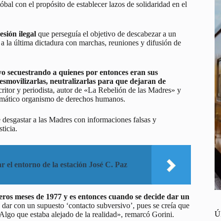
óbal con el propósito de establecer lazos de solidaridad en el
esión ilegal
que perseguía el objetivo de descabezar a un
 la última dictadura con marchas, reuniones y difusión de
o secuestrando a quienes por entonces eran sus
smovilizarlas, neutralizarlas para que dejaran de
critor y periodista, autor de «La Rebelión de las Madres» y
blemático organismo de derechos humanos.
e desgastar a las Madres con informaciones falsas y
ticia.
r el entorno de la estación José C. Paz
ros meses de 1977 y es entonces cuando se decide dar un
e dar con un supuesto ‘contacto subversivo’, pues se creía que
Ú
Algo que estaba alejado de la realidad», remarcó Gorini.