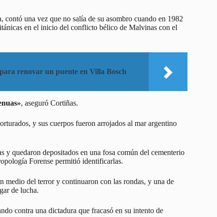
, contó una vez que no salía de su asombro cuando en 1982
tánicas en el inicio del conflicto bélico de Malvinas con el
 para renovar un puente en Villa Bosch
enuas»
, aseguró Cortiñas.
rturados, y sus cuerpos fueron arrojados al mar argentino
as y quedaron depositados en una fosa común del cementerio
pología Forense permitió identificarlas.
n medio del terror y continuaron con las rondas, y una de
gar de lucha.
ando contra una dictadura que fracasó en su intento de