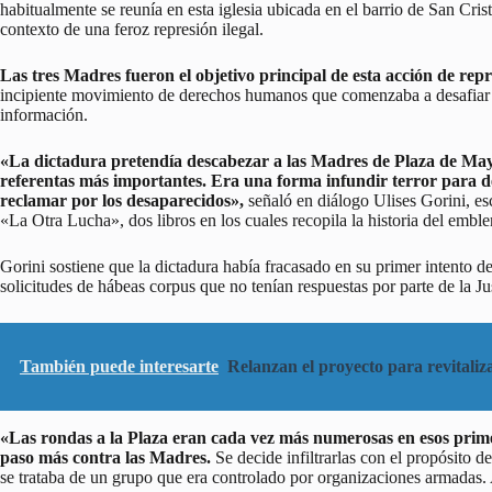
habitualmente se reunía en esta iglesia ubicada en el barrio de San Crist
contexto de una feroz represión ilegal.
Las tres Madres fueron el objetivo principal de esta acción de repr
incipiente movimiento de derechos humanos que comenzaba a desafiar a
información.
«La dictadura pretendía descabezar a las Madres de Plaza de May
referentas más importantes. Era una forma infundir terror para de
reclamar por los desaparecidos»,
señaló en diálogo Ulises Gorini, es
«La Otra Lucha», dos libros en los cuales recopila la historia del em
Gorini sostiene que la dictadura había fracasado en su primer intento d
solicitudes de hábeas corpus que no tenían respuestas por parte de la Jus
También puede interesarte
Relanzan el proyecto para revitaliza
«Las rondas a la Plaza eran cada vez más numerosas en esos prime
paso más contra las Madres.
Se decide infiltrarlas con el propósito d
se trataba de un grupo que era controlado por organizaciones armadas. 