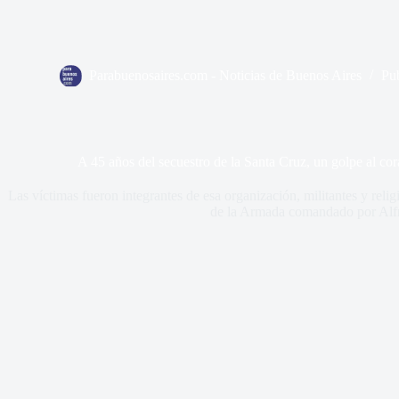
Parabuenosaires.com - Noticias de Buenos Aires
Pu
A 45 años del secuestro de la Santa Cruz, un golpe al c
Las víctimas fueron integrantes de esa organización, militantes y reli
de la Armada comandado por Alfr