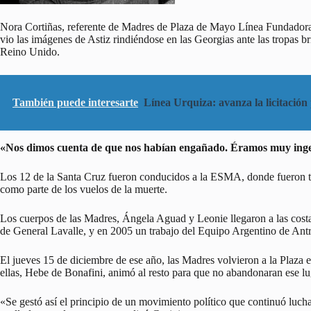
Nora Cortiñas, referente de Madres de Plaza de Mayo Línea Fundadora
vio las imágenes de Astiz rindiéndose en las Georgias ante las tropas bri
Reino Unido.
También puede interesarte
Línea Urquiza: avanza la licitación
«Nos dimos cuenta de que nos habían engañado. Éramos muy ing
Los 12 de la Santa Cruz fueron conducidos a la ESMA, donde fueron to
como parte de los vuelos de la muerte.
Los cuerpos de las Madres, Ángela Aguad y Leonie llegaron a las cost
de General Lavalle, y en 2005 un trabajo del Equipo Argentino de Antro
El jueves 15 de diciembre de ese año, las Madres volvieron a la Plaza e
ellas, Hebe de Bonafini, animó al resto para que no abandonaran ese lu
«Se gestó así el principio de un movimiento político que continuó luch