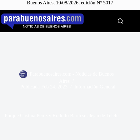
Buenos Aires, 10/08/2026, edición Nº 5017
Saltar
al
contenido
Parabuenosaires.com - Noticias de Buenos
Aires
Publicada
Feb 24, 2023
Información General
Porque Cristina Pérez y Rodolfo Barili se alejan de Telefe