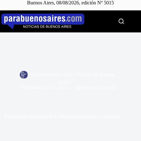
Buenos Aires, 08/08/2026, edición Nº 5015
Saltar
al
contenido
Parabuenosaires.com | Noticias de Buenos
Aires
Publicada
Ene 11, 2012
Información General
Permanente presencia de la Metropolitana contra manteros