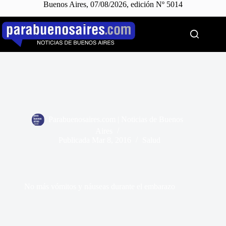
Buenos Aires, 07/08/2026, edición Nº 5014
Saltar
al
contenido
Parabuenosaires.com | Noticias de Buenos
Aires
Publicada
Mar 8, 2016
Salud
No más vómitos y náuseas durante el embarazo