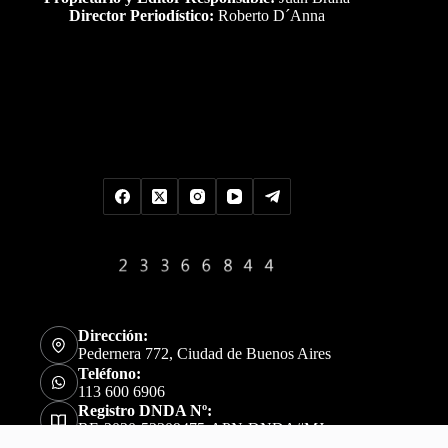
Director Periodístico:
Roberto D´Anna
Uds es el visitante Nro
Dirección:
Pedernera 772, Ciudad de Buenos Aires
Teléfono:
113 600 6906
Registro DNDA Nº:
RE-2020-52309475-APN-DNDA#MJ