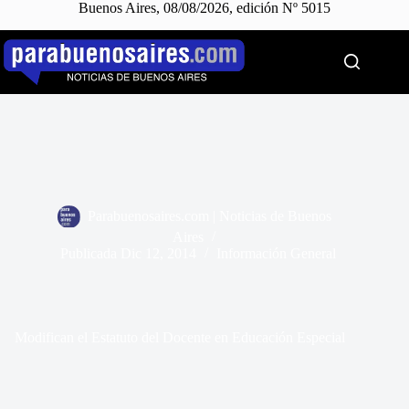
Buenos Aires, 08/08/2026, edición Nº 5015
Saltar
al
contenido
Parabuenosaires.com | Noticias de Buenos
Aires
Publicada
Dic 12, 2014
Información General
Modifican el Estatuto del Docente en Educación Especial