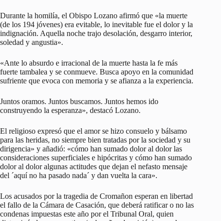
Durante la homilía, el Obispo Lozano afirmó que «la muerte
(de los 194 jóvenes) era evitable, lo inevitable fue el dolor y la
indignación. Aquella noche trajo desolación, desgarro interior,
soledad y angustia».
«Ante lo absurdo e irracional de la muerte hasta la fe más
fuerte tambalea y se conmueve. Busca apoyo en la comunidad
sufriente que evoca con memoria y se afianza a la experiencia.
Juntos oramos. Juntos buscamos. Juntos hemos ido
construyendo la esperanza», destacó Lozano.
El religioso expresó que el amor se hizo consuelo y bálsamo
para las heridas, no siempre bien tratadas por la sociedad y su
dirigencia» y añadió: «cómo han sumado dolor al dolor las
consideraciones superficiales e hipócritas y cómo han sumado
dolor al dolor algunas actitudes que dejan el nefasto mensaje
del ´aquí no ha pasado nada´ y dan vuelta la cara».
Los acusados por la tragedia de Cromañon esperan en libertad
el fallo de la Cámara de Casación, que deberá ratificar o no las
condenas impuestas este año por el Tribunal Oral, quien