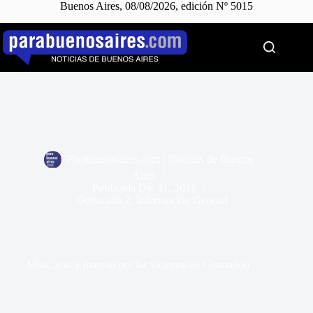
Buenos Aires, 08/08/2026, edición Nº 5015
Saltar
al
contenido
Parabuenosaires.com | Noticias de Buenos
Aires
Publicada
Dic 31, 2011
Destacado 2
,
Información General
Misa, acto y marcha por las víctimas de Cromañón