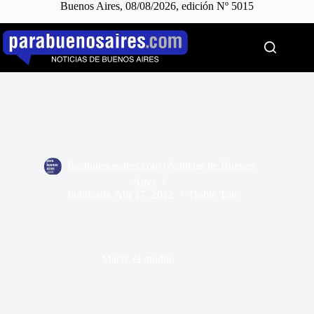
Buenos Aires, 08/08/2026, edición Nº 5015
Saltar
al
contenido
Parabuenosaires.com | Noticias de Buenos
Aires
Publicada
Abr 17, 2012
Doble Tuit
Macri, el mudito