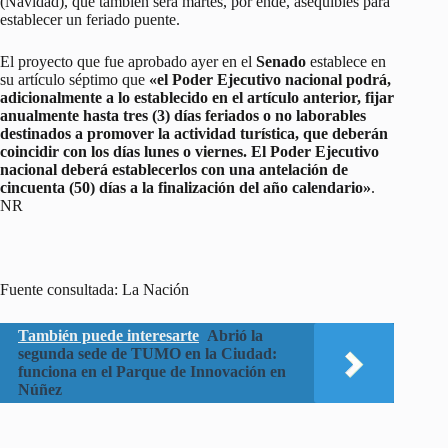
(Navidad), que también será martes, por ende, asequibles para
establecer un feriado puente.
El proyecto que fue aprobado ayer en el
Senado
establece en
su artículo séptimo que
«el Poder Ejecutivo nacional podrá,
adicionalmente a lo establecido en el artículo anterior, fijar
anualmente hasta tres (3) días feriados o no laborables
destinados a promover la actividad turística, que deberán
coincidir con los días lunes o viernes. El Poder Ejecutivo
nacional deberá establecerlos con una antelación de
cincuenta (50) días a la finalización del año calendario»
.
NR
Fuente consultada: La Nación
También puede interesarte
Abrió la
segunda sede de TUMO en la Ciudad:
funciona en el Parque de Innovación en
Núñez