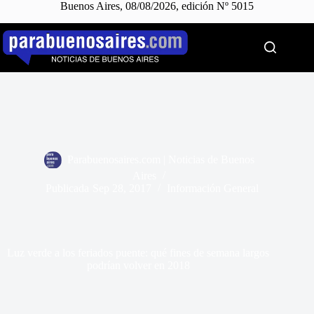
Buenos Aires, 08/08/2026, edición Nº 5015
Saltar
al
contenido
Parabuenosaires.com | Noticias de Buenos
Aires
Publicada
Sep 28, 2017
Información General
Luz verde a los feriados puente: qué fines de semana largos
podrían volver en 2018