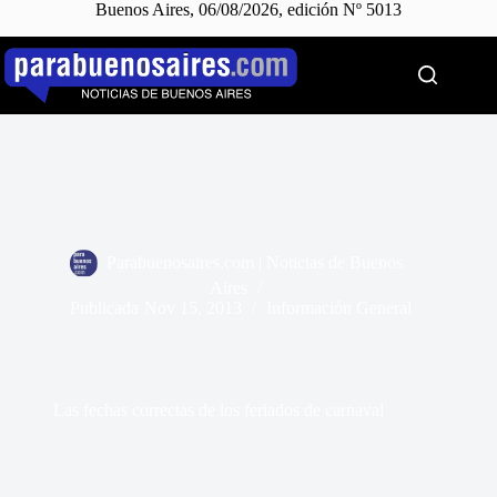
Buenos Aires, 06/08/2026, edición Nº 5013
Saltar
al
contenido
Parabuenosaires.com | Noticias de Buenos
Aires
Publicada
Nov 15, 2013
Información General
Las fechas correctas de los feriados de carnaval