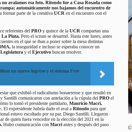
 no avalamos esa foto. Ritondo fue a Casa Rosada como
trampa; automáticamente nos bajamos del encuentro de
 a formar parte de la comitiva
UCR
en el encuentro con el
ce referentes del
PRO
y quince de la
UCR
compartan una
e
La Plata.
Pero el scrum se desarmó. Hasta este lunes, antes
cuentro en el que se iban a poner sobre la mesa distintas
OMA,
la inseguridad e incluso se esperaba conocer un
a
Legislatura
y el
Ejecutivo
buscan resolver.
litan un nuevo ingreso y el sistema Free
star que exhibió el radicalismo bonaerense y que resultó en
y Santilli comunicaron con antelación a la cúpula del
PRO
el
ómo lo tomó el presidente partidario,
Mauricio Macri,
. El expresidente habría dado el aval a
Ritondo
para que
cional estuvo escoltado por su par, Diego Santilli. Llegaron
ar de quien fuera vencedor en la elección del 2021 en la
.
Hubo comunicación con
Macri
antes y después del paso
Ú