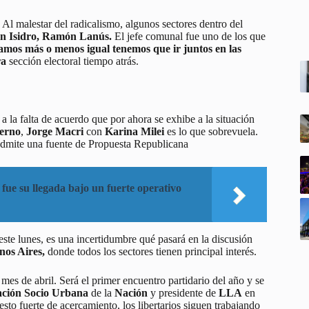
 Al malestar del radicalismo, algunos sectores dentro del
n Isidro,
Ramón Lanús.
El jefe comunal fue uno de los que
mos más o menos igual tenemos que ir juntos en las
ra
sección electoral tiempo atrás.
a la falta de acuerdo que por ahora se exhibe a la situación
ierno
,
Jorge Macri
con
Karina Milei
es lo que sobrevuela.
admite una fuente de Propuesta Republicana
 fue su llegada bajo un fuerte operativo
este lunes, es una incertidumbre qué pasará en la discusión
nos Aires,
donde todos los sectores tienen principal interés.
mes de abril. Será el primer encuentro partidario del año y se
ación Socio Urbana
de la
Nación
y presidente de
LLA
en
esto fuerte de acercamiento, los libertarios siguen trabajando