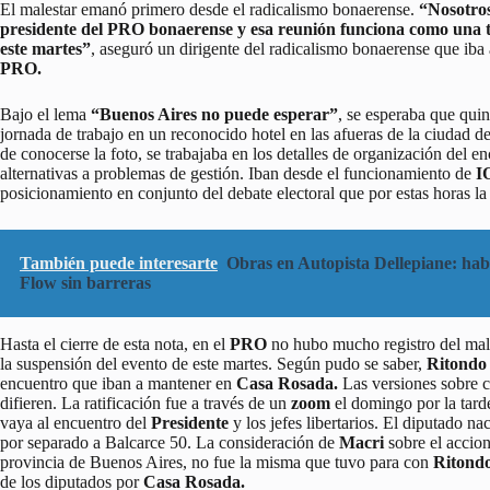
El malestar emanó primero desde el radicalismo bonaerense.
“Nosotros
presidente del PRO bonaerense y esa reunión funciona como una 
este martes”
, aseguró un dirigente del radicalismo bonaerense que iba
PRO.
Bajo el lema
“Buenos Aires no puede esperar”
, se esperaba que quin
jornada de trabajo en un reconocido hotel en las afueras de la ciudad d
de conocerse la foto, se trabajaba en los detalles de organización del en
alternativas a problemas de gestión. Iban desde el funcionamiento de
I
posicionamiento en conjunto del debate electoral que por estas horas l
También puede interesarte
Obras en Autopista Dellepiane: habi
Flow sin barreras
Hasta el cierre de esta nota, en el
PRO
no hubo mucho registro del male
la suspensión del evento de este martes. Según pudo se saber,
Ritondo
encuentro que iban a mantener en
Casa Rosada.
Las versiones sobre c
difieren. La ratificación fue a través de un
zoom
el domingo por la tarde
vaya al encuentro del
Presidente
y los jefes libertarios. El diputado na
por separado a Balcarce 50. La consideración de
Macri
sobre el accion
provincia de Buenos Aires, no fue la misma que tuvo para con
Ritondo
de los diputados por
Casa Rosada.