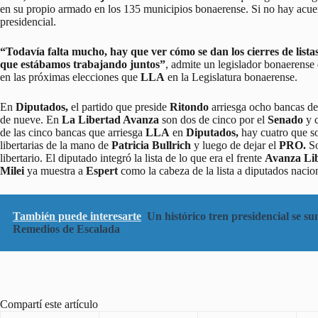
en su propio armado en los 135 municipios bonaerense. Si no hay acuerdo
presidencial.
“Todavía falta mucho, hay que ver cómo se dan los cierres de listas
que estábamos trabajando juntos”
, admite un legislador bonaerens
en las próximas elecciones que
LLA
en la Legislatura bonaerense.
En
Diputados,
el partido que preside
Ritondo
arriesga ocho bancas de 
de nueve. En
La Libertad Avanza
son dos de cinco por el
Senado
y c
de las cinco bancas que arriesga
LLA
en
Diputados,
hay cuatro que so
libertarias de la mano de
Patricia Bullrich
y luego de dejar el
PRO.
So
libertario. El diputado integró la lista de lo que era el frente
Avanza Li
Milei
ya muestra a
Espert
como la cabeza de la lista a diputados nacio
También puede interesarte
Un histórico tren presidencial se su
Remedios de Escalada
Compartí este artículo