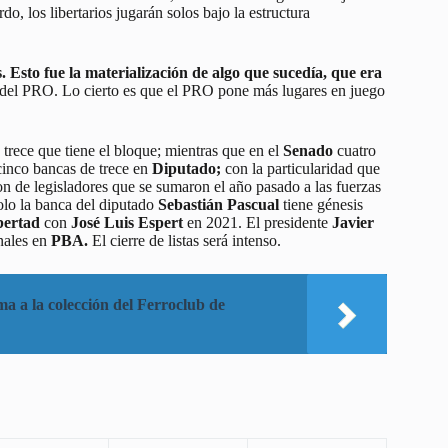
, los libertarios jugarán solos bajo la estructura
. Esto fue la materialización de algo que sucedía, que era
e del PRO. Lo cierto es que el PRO pone más lugares en juego
trece que tiene el bloque; mientras que en el
Senado
cuatro
inco bancas de trece en
Diputado;
con la particularidad que
n de legisladores que se sumaron el año pasado a las fuerzas
lo la banca del diputado
Sebastián Pascual
tiene génesis
bertad
con
José Luis Espert
en 2021. El presidente
Javier
nales en
PBA.
El cierre de listas será intenso.
ma a la colección del Ferroclub de