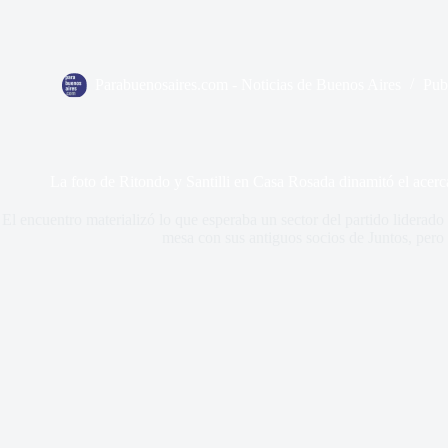
Parabuenosaires.com - Noticias de Buenos Aires
Pub
La foto de Ritondo y Santilli en Casa Rosada dinamitó el ac
El encuentro materializó lo que esperaba un sector del partido liderado
mesa con sus antiguos socios de Juntos, pero