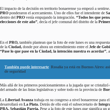
El impacto de la decisión en territorio bonaerense ya empezó a sentirse.
PRO
ponderaron el acercamiento. Uno de ellos fue el intendente de
Sa
dentro del
PRO
venía empujando la integración.
“Todos los que pensa
elecciones de este año”
, decía el jefe comunal del distrito de la
Prime
En el
PRO,
también plantean que la foto de este lunes es una respuesta 
de la
Ciudad,
donde por ahora un entendimiento entre el
Jefe de Gob
“Pase lo que pase en la Ciudad, la intención nuestra es acordar”
, 
También puede interesarte
Rosalía ya está en Buenos Aires: así
de seguridad
Más allá de los primeros posicionamientos a la jugada que se cristalizó 
del armado de las listas legislativas y sobre todo en la provincia de
Bue
La
Libertad Avanza
trabaja en su congreso a nivel bonaerense para el 
desarrollará en
La Plata.
Detrás de ello está el subsecretario de
Integr
PBA,
Sebastián Pareja.
Pese a la foto de este lunes que significa un g